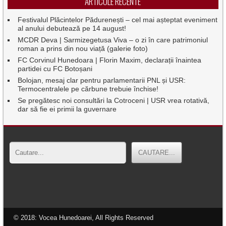
ARTICOLE RECENTE
Festivalul Plăcintelor Pădurenești – cel mai așteptat eveniment
al anului debutează pe 14 august!
MCDR Deva | Sarmizegetusa Viva – o zi în care patrimoniul
roman a prins din nou viață (galerie foto)
FC Corvinul Hunedoara | Florin Maxim, declarații înaintea
partidei cu FC Botoșani
Bolojan, mesaj clar pentru parlamentarii PNL și USR:
Termocentralele pe cărbune trebuie închise!
Se pregătesc noi consultări la Cotroceni | USR vrea rotativă,
dar să fie ei primii la guvernare
© 2018: Vocea Hunedoarei, All Rights Reserved