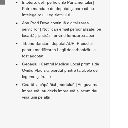
Intotero, delir pe holurile Parlamentului |
Patru mandate de deputat și pare că nu
înțelege rolul Legislativului
Apa Prod Deva continuă digitalizarea
serviciilor | Notificări email personalizate, pe
localități și străzi, privind furnizarea apei
Tiberiu Barstan, deputat AUR: Proiectul
pentru modificarea Legii decarbonizării a
fost adoptat!
Geoagiu | Centrul Medical Local promis de
Ovidiu Vlad s-a pierdut printre tarabele de
legume și fructe
Ceartă la căpătâiul „mortului” | Au guvernat
împreună, au decis împreună și acum dau
vina unii pe alții