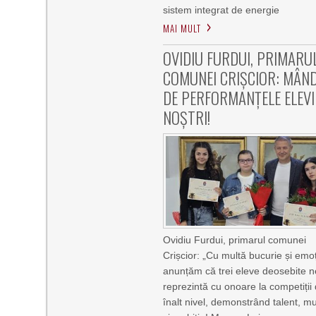
sistem integrat de energie
MAI MULT
OVIDIU FURDUI, PRIMARU
COMUNEI CRIȘCIOR: MÂN
DE PERFORMANȚELE ELEV
NOȘTRI!
Ovidiu Furdui, primarul comunei
Crișcior: „Cu multă bucurie și emoț
anunțăm că trei eleve deosebite n
reprezintă cu onoare la competiții
înalt nivel, demonstrând talent, m