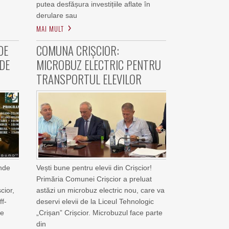
putea desfășura investițiile aflate în
derulare sau
MAI MULT
DE
COMUNA CRIȘCIOR:
 DE
MICROBUZ ELECTRIC PENTRU
TRANSPORTUL ELEVILOR
unde
Vești bune pentru elevii din Crișcior!
Primăria Comunei Crișcior a preluat
cior,
astăzi un microbuz electric nou, care va
ff-
deservi elevii de la Liceul Tehnologic
de
„Crișan” Crișcior. Microbuzul face parte
din