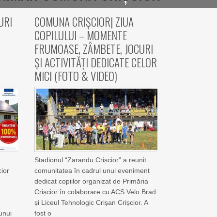
URI
COMUNA CRIȘCIOR| ZIUA
COPILULUI – MOMENTE
FRUMOASE, ZÂMBETE, JOCURI
ȘI ACTIVITĂȚI DEDICATE CELOR
MICI (FOTO & VIDEO)
e
Stadionul “Zarandu Crișcior” a reunit
ior
comunitatea în cadrul unui eveniment
dedicat copiilor organizat de Primăria
Crișcior în colaborare cu ACS Velo Brad
și Liceul Tehnologic Crișan Crișcior. A
unui
fost o