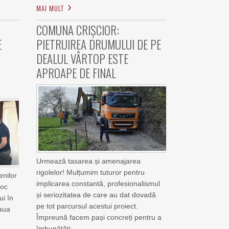
MAI MULT
COMUNA CRIȘCIOR:
E
PIETRUIREA DRUMULUI DE PE
DEALUL VÂRTOP ESTE
APROAPE DE FINAL
Urmează tasarea și amenajarea
rigolelor! Mulțumim tuturor pentru
enilor
implicarea constantă, profesionalismul
loc
și seriozitatea de care au dat dovadă
i în
pe tot parcursul acestui proiect.
eaua
Împreună facem pași concreți pentru a
îmbunătăți