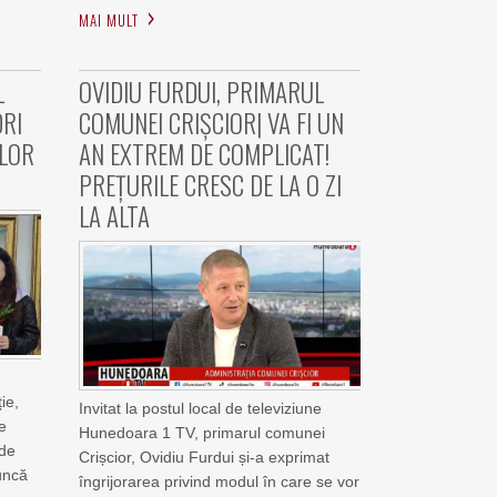
MAI MULT
L
OVIDIU FURDUI, PRIMARUL
DRI
COMUNEI CRIȘCIOR| VA FI UN
ILOR
AN EXTREM DE COMPLICAT!
PREȚURILE CRESC DE LA O ZI
LA ALTA
ie,
Invitat la postul local de televiziune
e
Hunedoara 1 TV, primarul comunei
 de
Crișcior, Ovidiu Furdui și-a exprimat
uncă
îngrijorarea privind modul în care se vor