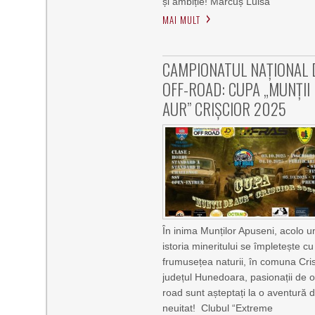
și ambiție! Marcuș Luisa
MAI MULT
CAMPIONATUL NAȚIONAL 
OFF-ROAD: CUPA „MUNȚII
AUR” CRIȘCIOR 2025
În inima Munților Apuseni, acolo 
istoria mineritului se împletește cu
frumusețea naturii, în comuna Cris
județul Hunedoara, pasionații de o
road sunt așteptați la o aventură 
neuitat! Clubul “Extreme