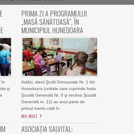
E
PRIMA ZI A PROGRAMULUI
„MASĂ SĂNĂTOASĂ”, ÎN
E
MUNICIPIUL HUNEDOARA
 în
Astăzi, elevii Şcolii Gimnaziale Nr. 1 din
ita şi
Hunedoara (unitate care cuprinde fosta
de
Şcoală Generală Nr. 9 şi vechea Şcoală
Generală nr. 12) au avut parte de
primul meniu cald în
MAI MULT
IM
ASOCIAȚIA SALVITAL: