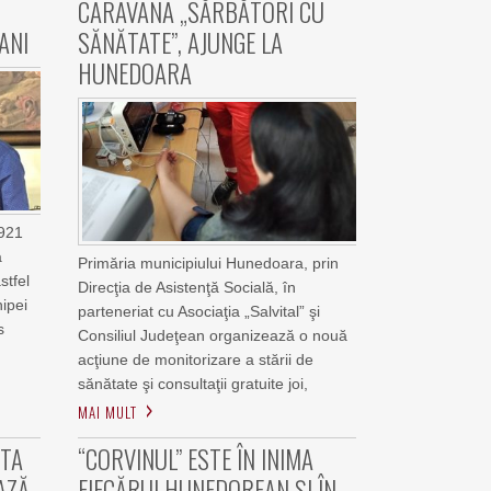
CARAVANA „SĂRBĂTORI CU
ANI
SĂNĂTATE”, AJUNGE LA
HUNEDOARA
1921
a
Primăria municipiului Hunedoara, prin
stfel
Direcţia de Asistenţă Socială, în
ipei
parteneriat cu Asociaţia „Salvital” şi
s
Consiliul Judeţean organizează o nouă
acţiune de monitorizare a stării de
sănătate şi consultaţii gratuite joi,
MAI MULT
ĂTA
“CORVINUL” ESTE ÎN INIMA
AZĂ
FIECĂRUI HUNEDOREAN ȘI ÎN