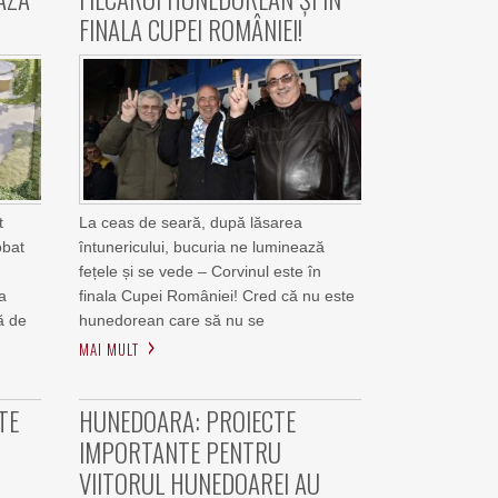
FINALA CUPEI ROMÂNIEI!
t
La ceas de seară, după lăsarea
obat
întunericului, bucuria ne luminează
fețele și se vede – Corvinul este în
a
finala Cupei României! Cred că nu este
ă de
hunedorean care să nu se
MAI MULT
TE
HUNEDOARA: PROIECTE
IMPORTANTE PENTRU
VIITORUL HUNEDOAREI AU