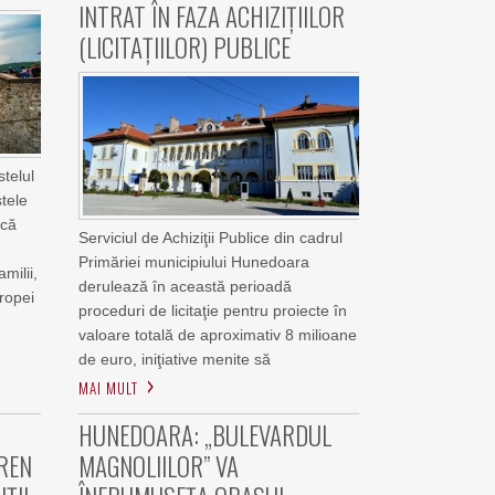
INTRAT ÎN FAZA ACHIZIŢIILOR
(LICITAŢIILOR) PUBLICE
stelul
stele
acă
Serviciul de Achiziţii Publice din cadrul
Primăriei municipiului Hunedoara
amilii,
derulează în această perioadă
ropei
proceduri de licitaţie pentru proiecte în
valoare totală de aproximativ 8 milioane
de euro, iniţiative menite să
MAI MULT
HUNEDOARA: „BULEVARDUL
EREN
MAGNOLIILOR” VA