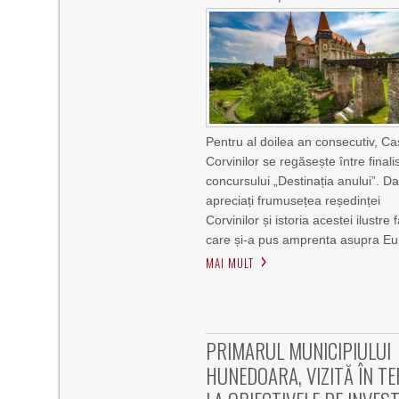
Pentru al doilea an consecutiv, Ca
Corvinilor se regăsește între finali
concursului „Destinația anului”. D
apreciați frumusețea reședinței
Corvinilor și istoria acestei ilustre f
care și-a pus amprenta asupra Eu
MAI MULT
PRIMARUL MUNICIPIULUI
HUNEDOARA, VIZITĂ ÎN T