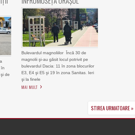
IȚII
ÎNFRUMUSEȚA ORAȘUL
Bulevardul magnoliilor Încă 30 de
magnolii şi-au găsit locul potrivit pe
na
bulevardul Dacia: 11 în zona blocurilor
 în
E3, E4 şi E5 şi 19 în zona Sanitas. Ieri
 şi de
şi la finele
MAI MULT
STIREA URMATOARE »