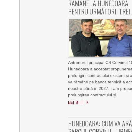
RĂMÂNE LA HUNEDOARA
PENTRU URMĂTORII TREI 
Antrenorul principal CS Corvinul 
Hunedoara a acceptat propunere
prelungirii contractului existent şi a
va rămâne pe banca tehnică a ech
noastre până în 2027. I-am propu
prelungirea contractului şi
MAI MULT
HUNEDOARA: CUM VA AR
PARCUL CORVINUL. URME