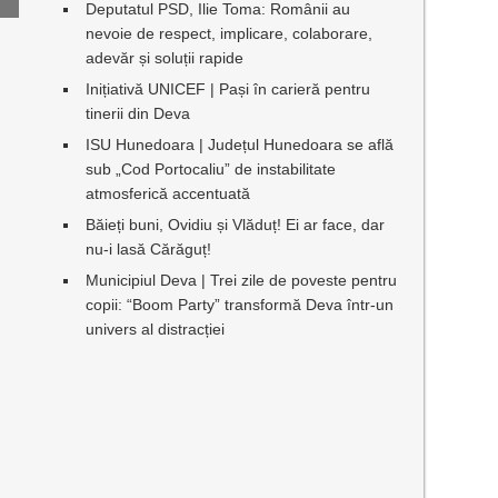
Deputatul PSD, Ilie Toma: Românii au
nevoie de respect, implicare, colaborare,
adevăr și soluții rapide
Inițiativă UNICEF | Pași în carieră pentru
tinerii din Deva
ISU Hunedoara | Județul Hunedoara se află
sub „Cod Portocaliu” de instabilitate
atmosferică accentuată
Băieți buni, Ovidiu și Vlăduț! Ei ar face, dar
nu-i lasă Cărăguț!
Municipiul Deva | Trei zile de poveste pentru
copii: “Boom Party” transformă Deva într-un
univers al distracției