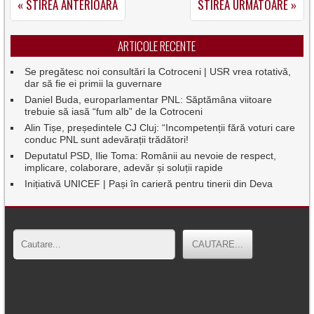
« STIREA ANTERIOARA
STIREA URMATOARE »
ARTICOLE RECENTE
Se pregătesc noi consultări la Cotroceni | USR vrea rotativă,
dar să fie ei primii la guvernare
Daniel Buda, europarlamentar PNL: Săptămâna viitoare
trebuie să iasă “fum alb” de la Cotroceni
Alin Tișe, președintele CJ Cluj: “Incompetenții fără voturi care
conduc PNL sunt adevărații trădători!
Deputatul PSD, Ilie Toma: Românii au nevoie de respect,
implicare, colaborare, adevăr și soluții rapide
Inițiativă UNICEF | Pași în carieră pentru tinerii din Deva