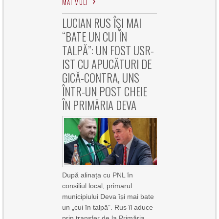
MAI MULT
LUCIAN RUS ÎȘI MAI
“BATE UN CUI ÎN
TALPĂ”: UN FOST USR-
IST CU APUCĂTURI DE
GICĂ-CONTRA, UNS
ÎNTR-UN POST CHEIE
ÎN PRIMĂRIA DEVA
După alinața cu PNL în
consiliul local, primarul
municipiului Deva își mai bate
un „cui în talpă”. Rus îl aduce
prin transfer de la Primăria