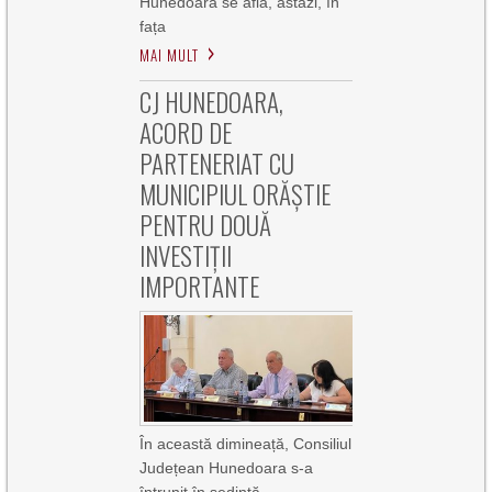
Hunedoara se află, astăzi, în
fața
MAI MULT
CJ HUNEDOARA,
ACORD DE
PARTENERIAT CU
MUNICIPIUL ORĂȘTIE
PENTRU DOUĂ
INVESTIȚII
IMPORTANTE
În această dimineață, Consiliul
Județean Hunedoara s-a
întrunit în ședință