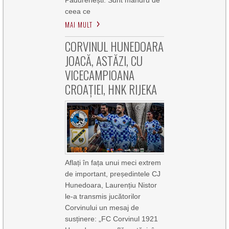
Pădurenești. Sunt mândru de
ceea ce
MAI MULT
CORVINUL HUNEDOARA
JOACĂ, ASTĂZI, CU
VICECAMPIOANA
CROAȚIEI, HNK RIJEKA
Aflați în fața unui meci extrem
de important, președintele CJ
Hunedoara, Laurențiu Nistor
le-a transmis jucătorilor
Corvinului un mesaj de
susținere: „FC Corvinul 1921