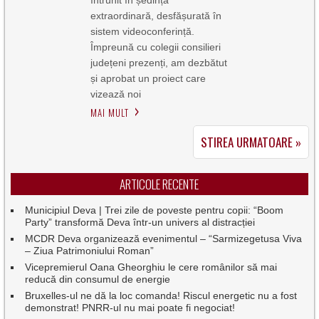
extraordinară, desfășurată în
sistem videoconferință.
Împreună cu colegii consilieri
județeni prezenți, am dezbătut
și aprobat un proiect care
vizează noi
MAI MULT
STIREA URMATOARE »
ARTICOLE RECENTE
Municipiul Deva | Trei zile de poveste pentru copii: “Boom
Party” transformă Deva într-un univers al distracției
MCDR Deva organizează evenimentul – “Sarmizegetusa Viva
– Ziua Patrimoniului Roman”
Vicepremierul Oana Gheorghiu le cere românilor să mai
reducă din consumul de energie
Bruxelles-ul ne dă la loc comanda! Riscul energetic nu a fost
demonstrat! PNRR-ul nu mai poate fi negociat!