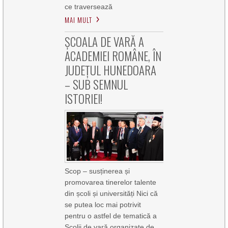
ce traversează
MAI MULT
ȘCOALA DE VARĂ A
ACADEMIEI ROMÂNE, ÎN
JUDEȚUL HUNEDOARA
– SUB SEMNUL
ISTORIEI!
Scop – susținerea și
promovarea tinerelor talente
din școli și universități Nici că
se putea loc mai potrivit
pentru o astfel de tematică a
Școlii de vară organizate de