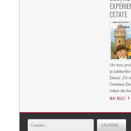
EXPERIE
CETATE
Un nou proie
și iubitorilo
Deva! „Fii 
Cetatea Dev
inițiat de A
MAI MULT