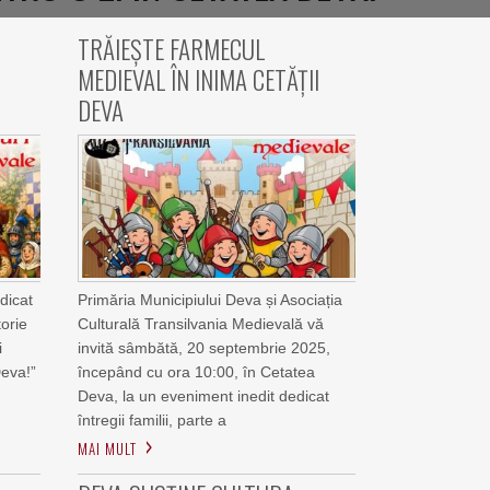
TRĂIEȘTE FARMECUL
MEDIEVAL ÎN INIMA CETĂȚII
DEVA
edicat
Primăria Municipiului Deva și Asociația
torie
Culturală Transilvania Medievală vă
i
invită sâmbătă, 20 septembrie 2025,
Deva!”
începând cu ora 10:00, în Cetatea
Deva, la un eveniment inedit dedicat
întregii familii, parte a
MAI MULT