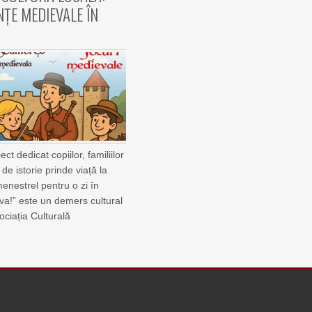
NȚE MEDIEVALE ÎN
ct dedicat copiilor, familiilor
r de istorie prinde viață la
menestrel pentru o zi în
a!” este un demers cultural
sociația Culturală