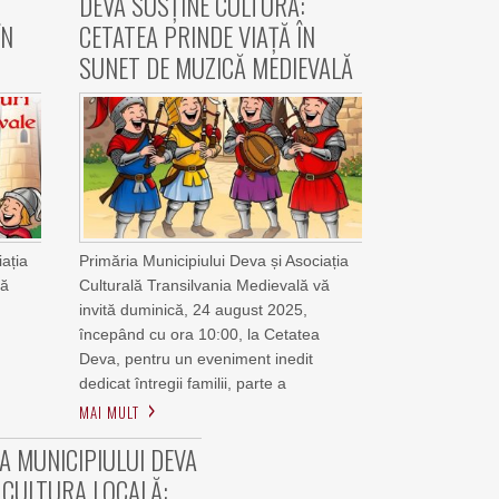
DEVA SUSȚINE CULTURA:
ÎN
CETATEA PRINDE VIAȚĂ ÎN
SUNET DE MUZICĂ MEDIEVALĂ
iația
Primăria Municipiului Deva și Asociația
vă
Culturală Transilvania Medievală vă
invită duminică, 24 august 2025,
începând cu ora 10:00, la Cetatea
Deva, pentru un eveniment inedit
dedicat întregii familii, parte a
MAI MULT
A MUNICIPIULUI DEVA
 CULTURA LOCALĂ: