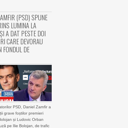
ZAMFIR (PSD) SPUNE
RINS LUMINA LA
ȘI A DAT PESTE DOI
RI CARE DEVORAU
IN FONDUL DE
Ă
atorilor PSD, Daniel Zamfir a
ii grave foștilor premieri
e Bolojan și Ludovic Orban
uză pe Ilie Bolojan, de trafic