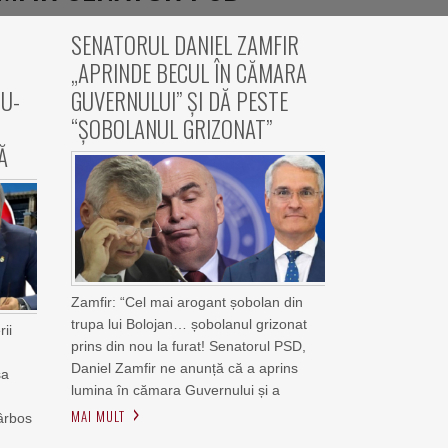
SENATORUL DANIEL ZAMFIR
„APRINDE BECUL ÎN CĂMARA
DU-
GUVERNULUI” ȘI DĂ PESTE
“ȘOBOLANUL GRIZONAT”
Ă
Zamfir: “Cel mai arogant șobolan din
trupa lui Bolojan… șobolanul grizonat
ii
prins din nou la furat! Senatorul PSD,
Daniel Zamfir ne anunță că a aprins
sa
lumina în cămara Guvernului și a
e
MAI MULT
cârbos