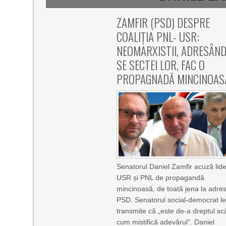
ZAMFIR (PSD) DESPRE
COALIȚIA PNL- USR:
NEOMARXISTII, ADRESÂN
SE SECTEI LOR, FAC O
PROPAGNADĂ MINCINOAS
Senatorul Daniel Zamfir acuză lider
USR și PNL de propagandă
mincinoasă, de toată jena la adre
PSD. Senatorul social-democrat l
transmite că „este de-a dreptul s
cum mistifică adevărul”. Daniel