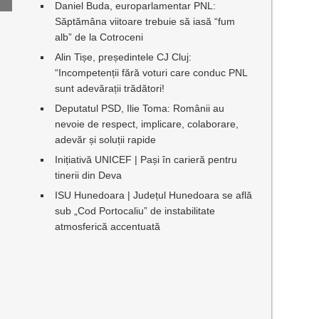
Daniel Buda, europarlamentar PNL:
Săptămâna viitoare trebuie să iasă “fum
alb” de la Cotroceni
Alin Tișe, președintele CJ Cluj:
“Incompetenții fără voturi care conduc PNL
sunt adevărații trădători!
Deputatul PSD, Ilie Toma: Românii au
nevoie de respect, implicare, colaborare,
adevăr și soluții rapide
Inițiativă UNICEF | Pași în carieră pentru
tinerii din Deva
ISU Hunedoara | Județul Hunedoara se află
sub „Cod Portocaliu” de instabilitate
atmosferică accentuată