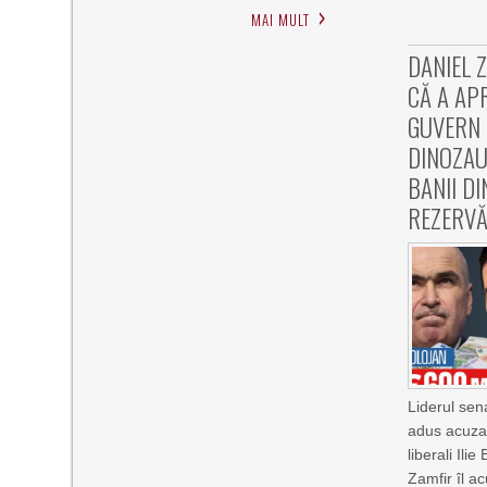
MAI MULT
DANIEL 
CĂ A AP
GUVERN 
DINOZAU
BANII D
REZERV
Liderul sen
adus acuzaț
liberali Ili
Zamfir îl ac