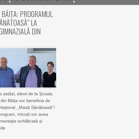
 BĂIȚA: PROGRAMUL
ĂNĂTOASĂ” LA
GIMNAZIALĂ DIN
 astăzi, elevii de la Școala
din Băița vor beneficia de
Național ,,Masă Sănătoasă”!
program, micuții vor avea
mentație echilibrată și
 de