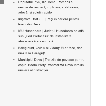
Deputatul PSD, Ilie Toma: Românii au
nevoie de respect, implicare, colaborare,
adevăr și soluții rapide
Inițiativă UNICEF | Pași în carieră pentru
tinerii din Deva
ISU Hunedoara | Județul Hunedoara se află
sub „Cod Portocaliu” de instabilitate
atmosferică accentuată
Băieți buni, Ovidiu și Vlăduț! Ei ar face, dar
nu-i lasă Cărăguț!
Municipiul Deva | Trei zile de poveste pentru
copii: “Boom Party” transformă Deva într-un
univers al distracției