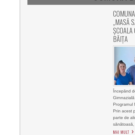
COMUNA
„MASĂ S
ȘCOALA 
BĂIȚA
Începând de
Gimnazială 
Programul 
Prin acest 
parte de ali
sănătoasă,
MAI MULT