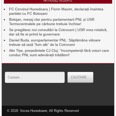
FC Corvinul Hunedoara | Florin Maxim, declarații înaintea
partidei cu FC Botoșani
Bolojan, mesaj clar pentru parlamentarii PNL și USR:
Termocentralele pe cărbune trebuie închise!
Se pregătesc noi consultări la Cotroceni | USR vrea rotativă,
dar să fie ei primii la guvernare
Daniel Buda, europarlamentar PNL: Săptămâna viitoare
trebuie să iasă “fum alb” de la Cotroceni
Alin Tișe, președintele CJ Cluj: “Incompetenții fără voturi care
conduc PNL sunt adevărații trădători!
© 2018: Vocea Hunedoarei, All Rights Reserved