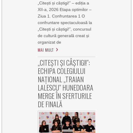
„Citești și câștigi!” – ediția a
XII-a, 2026 Etapa optimilor –
Ziua 1. Confruntarea 1 O
confruntare spectaculoasă la
„Citești și câștigi!”, concursul
de cultură generală creat și
organizat de
MAI MULT
„CITEȘTI ȘI CÂȘTIGI!”:
ECHIPA COLEGIULUI
NAȚIONAL „TRAIAN
LALESCU” HUNEDOARA
MERGE ÎN SFERTURILE
DE FINALĂ