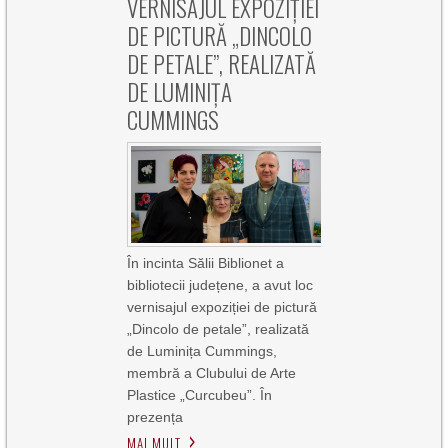
VERNISAJUL EXPOZIȚIEI
DE PICTURĂ „DINCOLO
DE PETALE”, REALIZATĂ
DE LUMINIȚA
CUMMINGS
În incinta Sălii Biblionet a
bibliotecii județene, a avut loc
vernisajul expoziției de pictură
„Dincolo de petale”, realizată
de Luminița Cummings,
membră a Clubului de Arte
Plastice „Curcubeu”. În
prezența
MAI MULT