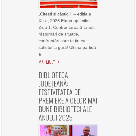
„Citești și câștigi!” – ediția a
XII-a, 2026 Etapa optimilor –
Ziua 1, Confruntarea 3 Emoții,
răsturnări de situație,
confruntări care te țin cu
sufletul la gură! Ultima partidă
a
MAI MULT
BIBLIOTECA
JUDEȚEANĂ:
FESTIVITATEA DE
PREMIERE A CELOR MAI
BUNE BIBLIOTECI ALE
ANULUI 2025