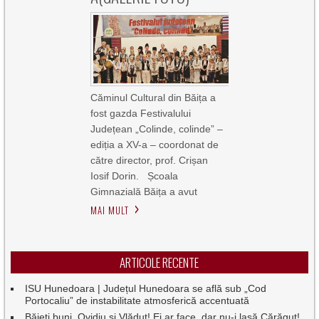
Căminul Cultural din Băița a
fost gazda Festivalului
Județean „Colinde, colinde” –
ediția a XV-a – coordonat de
către director, prof. Crișan
Iosif Dorin. Școala
Gimnazială Băița a avut
MAI MULT
ARTICOLE RECENTE
ISU Hunedoara | Județul Hunedoara se află sub „Cod
Portocaliu” de instabilitate atmosferică accentuată
Băieți buni, Ovidiu și Vlăduț! Ei ar face, dar nu-i lasă Cărăguț!