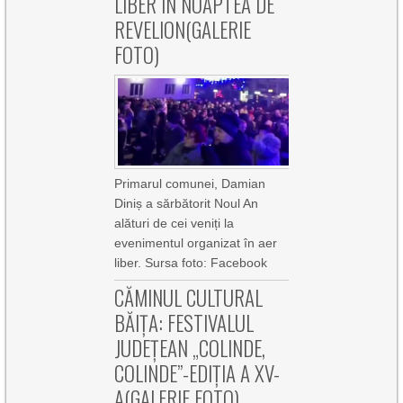
LIBER ÎN NOAPTEA DE
REVELION(GALERIE
FOTO)
Primarul comunei, Damian
Diniș a sărbătorit Noul An
alături de cei veniți la
evenimentul organizat în aer
liber. Sursa foto: Facebook
CĂMINUL CULTURAL
BĂIȚA: FESTIVALUL
JUDEȚEAN „COLINDE,
COLINDE”-EDIȚIA A XV-
A(GALERIE FOTO)