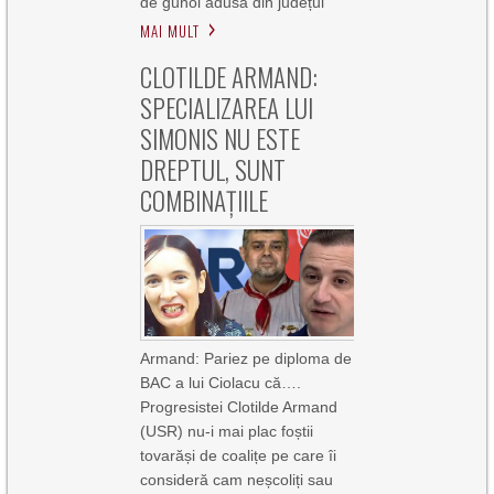
de gunoi adusă din județul
MAI MULT
CLOTILDE ARMAND:
SPECIALIZAREA LUI
SIMONIS NU ESTE
DREPTUL, SUNT
COMBINAȚIILE
Armand: Pariez pe diploma de
BAC a lui Ciolacu că….
Progresistei Clotilde Armand
(USR) nu-i mai plac foștii
tovarăși de coalițe pe care îi
consideră cam neșcoliți sau