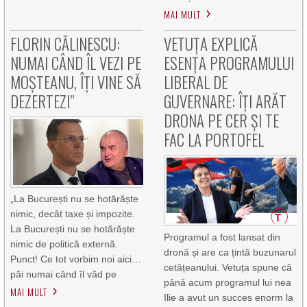
MAI MULT
FLORIN CĂLINESCU:
VETUȚA EXPLICĂ
NUMAI CÂND ÎL VEZI PE
ESENȚA PROGRAMULUI
MOȘTEANU, ÎȚI VINE SĂ
LIBERAL DE
DEZERTEZI”
GUVERNARE: ÎȚI ARĂT
DRONA PE CER ȘI TE
FAC LA PORTOFEL
„La București nu se hotărăște
nimic, decât taxe și impozite.
La București nu se hotărăște
Programul a fost lansat din
nimic de politică externă.
dronă și are ca țintă buzunarul
Punct! Ce tot vorbim noi aici…
cetățeanului. Vetuța spune că
păi numai când îl văd pe
până acum programul lui nea
MAI MULT
Ilie a avut un succes enorm la