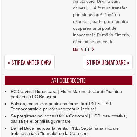
Amtiteloaie: Di vină sunt
chinezii…. A fost un transfer
prin alunecare! După un
examen „foarte greu” pentru
ocuparea unui post de
inspector în Primăria Simeria,
când să se apuce de
MAI MULT
« STIREA ANTERIOARA
STIREA URMATOARE »
ARTICOLE RECENTE
FC Corvinul Hunedoara | Florin Maxim, declarații înaintea
partidei cu FC Botoșani
Bolojan, mesaj clar pentru parlamentarii PNL și USR:
Termocentralele pe cărbune trebuie închise!
Se pregătesc noi consultări la Cotroceni | USR vrea rotativă,
dar să fie ei primii la guvernare
Daniel Buda, europarlamentar PNL: Săptămâna viitoare
trebuie să iasă “fum alb” de la Cotroceni