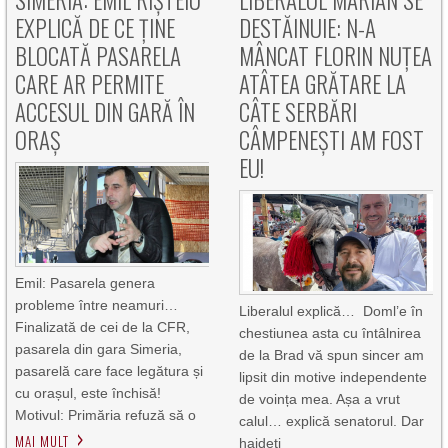
EXPLICĂ DE CE ȚINE
DESTĂINUIE: N-A
BLOCATĂ PASARELA
MÂNCAT FLORIN NUȚEA
CARE AR PERMITE
ATÂTEA GRĂTARE LA
ACCESUL DIN GARĂ ÎN
CÂTE SERBĂRI
ORAȘ
CÂMPENEȘTI AM FOST
EU!
Emil: Pasarela genera
probleme între neamuri…
Liberalul explică… Doml’e în
Finalizată de cei de la CFR,
chestiunea asta cu întâlnirea
pasarela din gara Simeria,
de la Brad vă spun sincer am
pasarelă care face legătura și
lipsit din motive independente
cu orașul, este închisă!
de voința mea. Așa a vrut
Motivul: Primăria refuză să o
calul… explică senatorul. Dar
MAI MULT
haideți