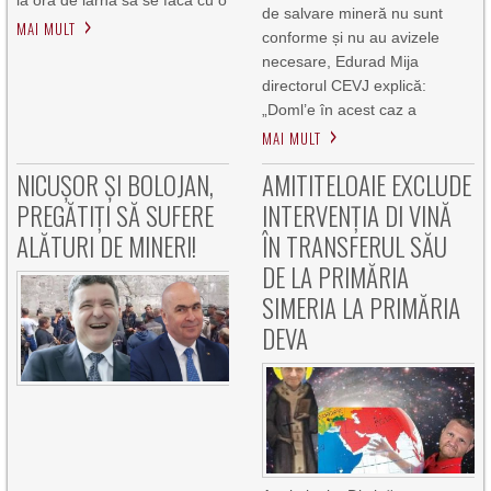
la ora de iarnă să se facă cu o
de salvare mineră nu sunt
MAI MULT
conforme și nu au avizele
necesare, Edurad Mija
directorul CEVJ explică:
„Doml’e în acest caz a
MAI MULT
NICUȘOR ȘI BOLOJAN,
AMITITELOAIE EXCLUDE
PREGĂTIȚI SĂ SUFERE
INTERVENȚIA DI VINĂ
ALĂTURI DE MINERI!
ÎN TRANSFERUL SĂU
DE LA PRIMĂRIA
SIMERIA LA PRIMĂRIA
DEVA