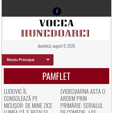
duminică, august 9, 2026
Meniu Principal
PAMFLET
LUDOVIC ÎL
(VIDEO)IARNA ASTA O
CONSOLEAZĂ PE
ARDEM PRIN
NICUȘOR: DE MINE ZICE
PRIMĂRIE: SERIALUL
LUMEA CĂ-S BEȚIV ȘI
DE COMEDIE „LAS