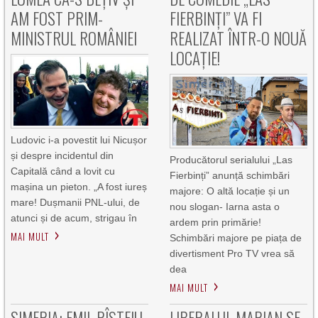
AM FOST PRIM-
FIERBINȚI” VA FI
MINISTRUL ROMÂNIEI
REALIZAT ÎNTR-O NOUĂ
LOCAȚIE!
Ludovic i-a povestit lui Nicușor
și despre incidentul din
Producătorul serialului „Las
Capitală când a lovit cu
Fierbinți” anunță schimbări
mașina un pieton. „A fost iureș
majore: O altă locație și un
mare! Dușmanii PNL-ului, de
nou slogan- Iarna asta o
atunci și de acum, strigau în
ardem prin primărie!
MAI MULT
Schimbări majore pe piața de
divertisment Pro TV vrea să
dea
MAI MULT
SIMERIA: EMIL RÎȘTEIU
LIBERALUL MARIAN SE