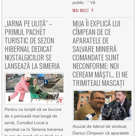
public: “ Vă
MAI MULT
„IARNA PE ULIȚĂ” –
MIJA ÎI EXPLICĂ LUI
PRIMUL PACHET
CÎMPEAN DE CE
TURISTIC DE SEZON
APARATELE DE
HIBERNAL DEDICAT
SALVARE MINIERĂ
NOSTALGICILOR SE
COMANDATE SUNT
LANSEAZĂ LA SIMERIA
NECONFORME: NOI
CEREAM MĂȘTI… EI NE
TRIMITEAU MASCAȚI
Pentru ca turiștii să se bucure
de o perioadă mai lungă de
iarnă, Consiliul Local a
Acuzat de liderul de sindicat,
aprobat ca în Simeria trecerea
Darius Cîmpean că aparatele