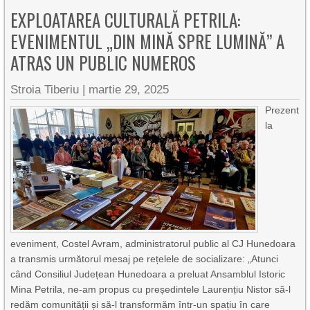
EXPLOATAREA CULTURALĂ PETRILA:
EVENIMENTUL „DIN MINĂ SPRE LUMINĂ” A
ATRAS UN PUBLIC NUMEROS
Stroia Tiberiu
|
martie 29, 2025
Prezent
la
eveniment, Costel Avram, administratorul public al CJ Hunedoara
a transmis următorul mesaj pe rețelele de socializare: „Atunci
când Consiliul Județean Hunedoara a preluat Ansamblul Istoric
Mina Petrila, ne-am propus cu președintele Laurențiu Nistor să-l
redăm comunității și să-l transformăm într-un spațiu în care